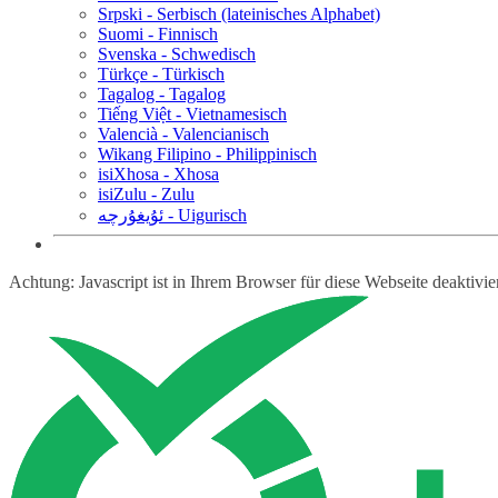
Srpski - Serbisch (lateinisches Alphabet)
Suomi - Finnisch
Svenska - Schwedisch
Türkçe - Türkisch
Tagalog - Tagalog
Tiếng Việt - Vietnamesisch
Valencià - Valencianisch
Wikang Filipino - Philippinisch
isiXhosa - Xhosa
isiZulu - Zulu
ئۇيغۇرچە - Uigurisch
Achtung: Javascript ist in Ihrem Browser für diese Webseite deaktivi