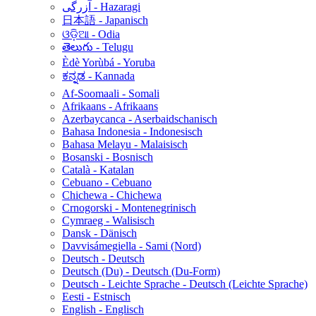
آزرگی - Hazaragi
日本語 - Japanisch
ଓଡ଼ିଆ - Odia
తెలుగు - Telugu
Èdè Yorùbá - Yoruba
ಕನ್ನಡ - Kannada
Af-Soomaali - Somali
Afrikaans - Afrikaans
Azerbaycanca - Aserbaidschanisch
Bahasa Indonesia - Indonesisch
Bahasa Melayu - Malaisisch
Bosanski - Bosnisch
Català - Katalan
Cebuano - Cebuano
Chichewa - Chichewa
Crnogorski - Montenegrinisch
Cymraeg - Walisisch
Dansk - Dänisch
Davvisámegiella - Sami (Nord)
Deutsch - Deutsch
Deutsch (Du) - Deutsch (Du-Form)
Deutsch - Leichte Sprache - Deutsch (Leichte Sprache)
Eesti - Estnisch
English - Englisch