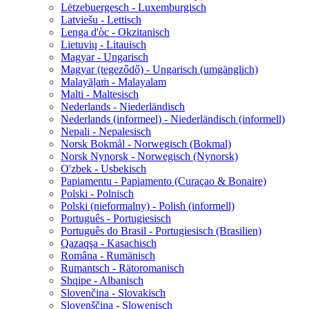
Lëtzebuergesch - Luxemburgisch
Latviešu - Lettisch
Lenga d'òc - Okzitanisch
Lietuvių - Litauisch
Magyar - Ungarisch
Magyar (tegeződő) - Ungarisch (umgänglich)
Malayāḷaṁ - Malayalam
Malti - Maltesisch
Nederlands - Niederländisch
Nederlands (informeel) - Niederländisch (informell)
Nepali - Nepalesisch
Norsk Bokmål - Norwegisch (Bokmal)
Norsk Nynorsk - Norwegisch (Nynorsk)
O'zbek - Usbekisch
Papiamentu - Papiamento (Curaçao & Bonaire)
Polski - Polnisch
Polski (nieformalny) - Polish (informell)
Português - Portugiesisch
Português do Brasil - Portugiesisch (Brasilien)
Qazaqşa - Kasachisch
Româna - Rumänisch
Rumantsch - Rätoromanisch
Shqipe - Albanisch
Slovenčina - Slovakisch
Slovenščina - Slowenisch