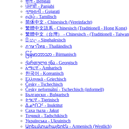
বাংলা - Bengali
ਪੰਜਾਬੀ - Panjabi
ગુજરાતી - Gujarati
தமிழ் - Tamilisch
简体中文 - Chinesisch (Vereinfacht)
繁體中文語系 - Chinesisch (Traditionell - Hong Kong)
繁體中文（台灣） - Chinesisch - (Traditionell - Taiwan
සිංහල - Singhalesisch
ภาษาไทย - Thailändisch
မြန်မာဘာသာ - Birmanisch
ქართული ენა - Georgisch
አማርኛ - Amharisch
한국어 - Koreanisch
Ελληνικά - Griechisch
Česky - Tschechisch
Česky neformální - Tschechisch (informell)
Български - Bulgarisch
ትግርኛ - Tigrinisch
ᐃᓄᒃᑎᑐᑦ - Inuktitut
Саха тыла - Jakut
Тоҷикӣ - Tadschikisch
Українська - Ukrainisch
Արեւմտահայերէն - Armenisch (Westlich)