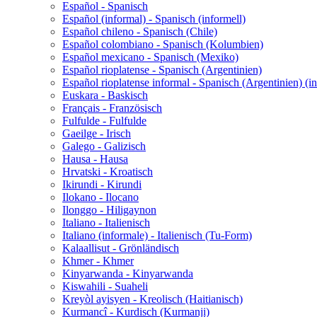
Español - Spanisch
Español (informal) - Spanisch (informell)
Español chileno - Spanisch (Chile)
Español colombiano - Spanisch (Kolumbien)
Español mexicano - Spanisch (Mexiko)
Español rioplatense - Spanisch (Argentinien)
Español rioplatense informal - Spanisch (Argentinien) (in
Euskara - Baskisch
Français - Französisch
Fulfulde - Fulfulde
Gaeilge - Irisch
Galego - Galizisch
Hausa - Hausa
Hrvatski - Kroatisch
Ikirundi - Kirundi
Ilokano - Ilocano
Ilonggo - Hiligaynon
Italiano - Italienisch
Italiano (informale) - Italienisch (Tu-Form)
Kalaallisut - Grönländisch
Khmer - Khmer
Kinyarwanda - Kinyarwanda
Kiswahili - Suaheli
Kreyòl ayisyen - Kreolisch (Haitianisch)
Kurmancî - Kurdisch (Kurmanji)