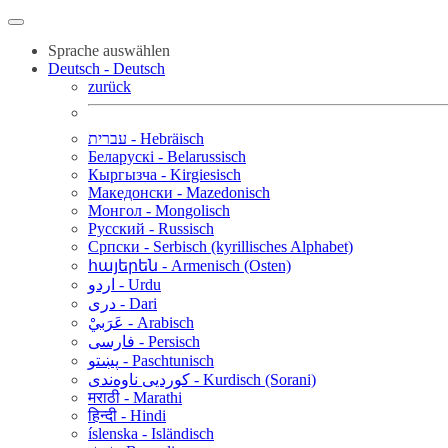
Sprache auswählen
Deutsch - Deutsch
zurück
עברית - Hebräisch
Беларускі - Belarussisch
Кыргызча - Kirgiesisch
Македонски - Mazedonisch
Монгол - Mongolisch
Русский - Russisch
Српски - Serbisch (kyrillisches Alphabet)
հայերեն - Armenisch (Osten)
اردو - Urdu
دری - Dari
عَرَبيْ - Arabisch
فارسی - Persisch
پښتو - Paschtunisch
کوردیی ناوەندی - Kurdisch (Sorani)
मराठी - Marathi
हिन्दी - Hindi
íslenska - Isländisch